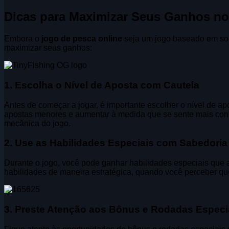
Dicas para Maximizar Seus Ganhos no
Embora o
jogo de pesca online
seja um jogo baseado em sor
maximizar seus ganhos:
1. Escolha o Nível de Aposta com Cautela
Antes de começar a jogar, é importante escolher o nível de a
apostas menores e aumentar à medida que se sente mais confo
mecânica do jogo.
2. Use as Habilidades Especiais com Sabedoria
Durante o jogo, você pode ganhar habilidades especiais que
habilidades de maneira estratégica, quando você perceber qu
3. Preste Atenção aos Bônus e Rodadas Especi