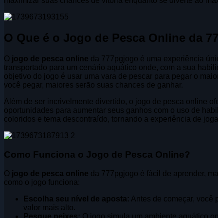
maximizar suas chances de vitória enquanto se diverte ao má
O Que é o Jogo de Pesca Online da 7
O
jogo de pesca online
da 777pgjogo é uma experiência únic
transportado para um cenário aquático onde, com a sua habili
objetivo do jogo é usar uma vara de pescar para pegar o mai
você pegar, maiores serão suas chances de ganhar.
Além de ser incrivelmente divertido, o jogo de pesca online o
oportunidades para aumentar seus ganhos com o uso de habili
coloridos e tema descontraído, tornando a experiência de jog
Como Funciona o Jogo de Pesca Online?
O
jogo de pesca online
da 777pgjogo é fácil de aprender, ma
como o jogo funciona:
Escolha seu nível de aposta:
Antes de começar, você p
valor mais alto.
Pesque peixes:
O jogo simula um ambiente aquático ond