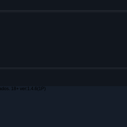
dos. 18+ ver:1.4.6(1P)