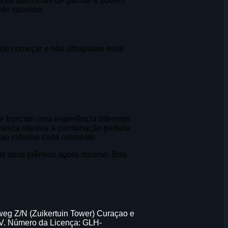
nces adicionais de ganhar e podem
 de sucesso.
 de começar e não ultrapasse esse
e buscam uma experiência diferente
 pesca oferece a combinação perfeita
ar ao máximo cada momento.
r os seus prêmios agora mesmo. Boa
weg Z/N (Zuikertuin Tower) Curaçao e
.V. Número da Licença: GLH-