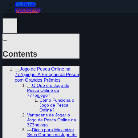
ENTRAR
REGISTRO
Contents
Jogo de Pesca Online na
777pgjogo: A Emoção da Pesca
com Grandes Prêmios
O Que é o Jogo de
Pesca Online da
777pgjogo?
Como Funciona o
Jogo de Pesca
Online?
Vantagens de Jogar o
Jogo de Pesca Online na
777pgjogo
Dicas para Maximizar
Seus Ganhos no Jogo de