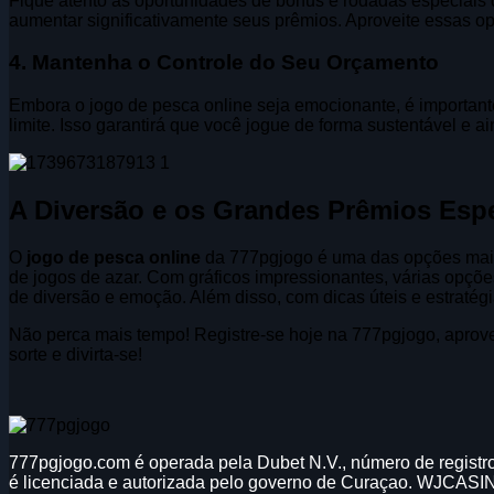
Fique atento às oportunidades de bônus e rodadas especiais
aumentar significativamente seus prêmios. Aproveite essas 
4. Mantenha o Controle do Seu Orçamento
Embora o jogo de pesca online seja emocionante, é importan
limite. Isso garantirá que você jogue de forma sustentável e ain
A Diversão e os Grandes Prêmios Esp
O
jogo de pesca online
da 777pgjogo é uma das opções mais
de jogos de azar. Com gráficos impressionantes, várias opçõ
de diversão e emoção. Além disso, com dicas úteis e estrat
Não perca mais tempo! Registre-se hoje na 777pgjogo, aprov
sorte e divirta-se!
777pgjogo.com é operada pela Dubet N.V., número de registr
é licenciada e autorizada pelo governo de Curaçao. WJCASIN