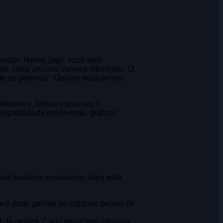
stas. Nesse jogo, você será
xes, cada um com valores diferentes. O
te de prêmios”. Quanto mais peixes
iferentes, bônus especiais e
ogabilidade envolvente, gráficos
ade bastante envolvente. Aqui está
ocê pode ganhar ao capturar peixes de
l de peixes. Cada peixe tem um valor