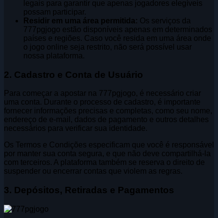
legais para garantir que apenas jogadores elegíveis
possam participar.
Residir em uma área permitida:
Os serviços da
777pgjogo estão disponíveis apenas em determinados
países e regiões. Caso você resida em uma área onde
o jogo online seja restrito, não será possível usar
nossa plataforma.
2. Cadastro e Conta de Usuário
Para começar a apostar na 777pgjogo, é necessário criar
uma conta. Durante o processo de cadastro, é importante
fornecer informações precisas e completas, como seu nome,
endereço de e-mail, dados de pagamento e outros detalhes
necessários para verificar sua identidade.
Os Termos e Condições especificam que você é responsável
por manter sua conta segura, e que não deve compartilhá-la
com terceiros. A plataforma também se reserva o direito de
suspender ou encerrar contas que violem as regras.
3. Depósitos, Retiradas e Pagamentos