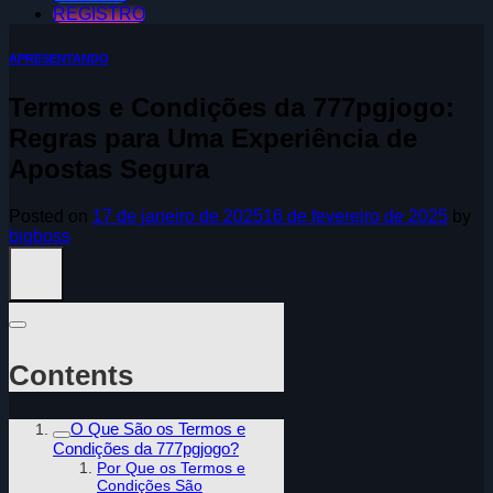
REGISTRO
APRESENTANDO
Termos e Condições da 777pgjogo:
Regras para Uma Experiência de
Apostas Segura
Posted on
17 de janeiro de 2025
16 de fevereiro de 2025
by
bigboss
Contents
O Que São os Termos e
Condições da 777pgjogo?
Por Que os Termos e
Condições São