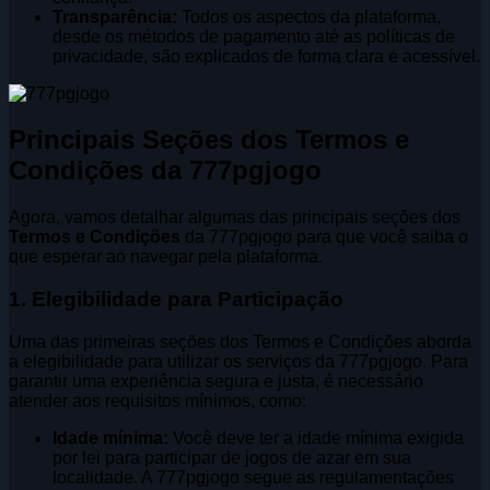
Transparência:
Todos os aspectos da plataforma,
desde os métodos de pagamento até as políticas de
privacidade, são explicados de forma clara e acessível.
Principais Seções dos Termos e
Condições da 777pgjogo
Agora, vamos detalhar algumas das principais seções dos
Termos e Condições
da 777pgjogo para que você saiba o
que esperar ao navegar pela plataforma.
1. Elegibilidade para Participação
Uma das primeiras seções dos Termos e Condições aborda
a elegibilidade para utilizar os serviços da 777pgjogo. Para
garantir uma experiência segura e justa, é necessário
atender aos requisitos mínimos, como:
Idade mínima:
Você deve ter a idade mínima exigida
por lei para participar de jogos de azar em sua
localidade. A 777pgjogo segue as regulamentações